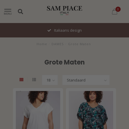
0
MENU
Italiaans design
Home
/
DAMES
/
Grote Maten
Grote Maten