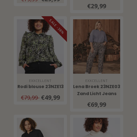
€29,99
SALE -38%
EXXCELLENT
EXXCELLENT
Rodi blouse 23NZE13
Lena Broek 23NZE03
Zand Licht Jeans
€49,99
€79,99
€69,99