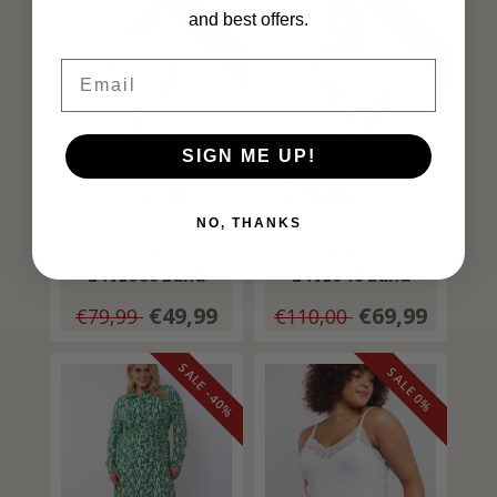
SALE -38%
SALE -36%
and best offers.
Email
SIGN ME UP!
NO, THANKS
EXXCELLENT
EXXCELLENT
Viviane Broek
Senne Blazer
24vze39 Zand
24vze45 Zand
Bladgroen
Bladgroen
€49,99
€69,99
€79,99
€110,00
SALE -40%
SALE 0%