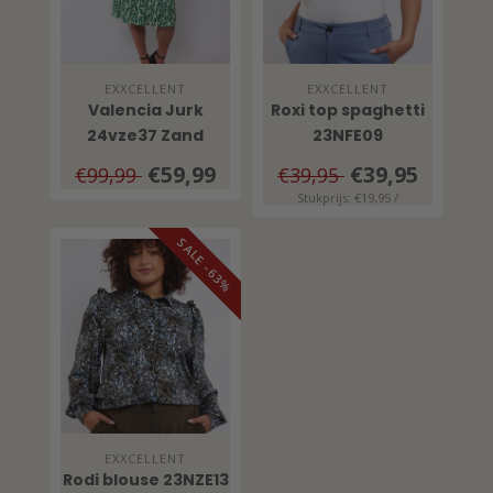
EXXCELLENT
EXXCELLENT
Valencia Jurk
Roxi top spaghetti
24vze37 Zand
23NFE09
Bladgroen
€59,99
€39,95
€99,99
€39,95
Stukprijs: €19,95 /
SALE -63%
EXXCELLENT
Rodi blouse 23NZE13