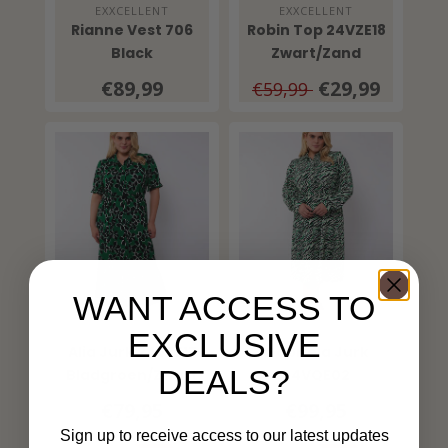
EXXCELLENT
EXXCELLENT
Rianne Vest 706
Robin Top 24VZE18
Black
Zwart/Zand
€89,99
€29,99
€59,99
WANT ACCESS TO
EXXCELLENT
EXXCELLENT
EXCLUSIVE
Alia Jurk 24VZE17
Gabriela Jurk
DEALS?
Bladgroen/Zwart
24VQE02
Zwart/Bladgroen
€79,95
€99,95
Sign up to receive access to our latest updates