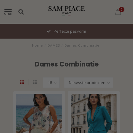
0
MENU
Perfecte pasvorm
Home
/
DAMES
/
Dames Combinatie
Dames Combinatie