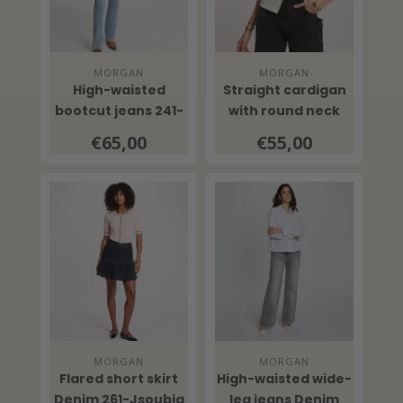
MORGAN
MORGAN
High-waisted
Straight cardigan
bootcut jeans 241-
with round neck
Polen Bleach Denim
261-Momo Off
€65,00
€55,00
White
MORGAN
MORGAN
Flared short skirt
High-waisted wide-
Denim 261-Jsoubia
leg jeans Denim