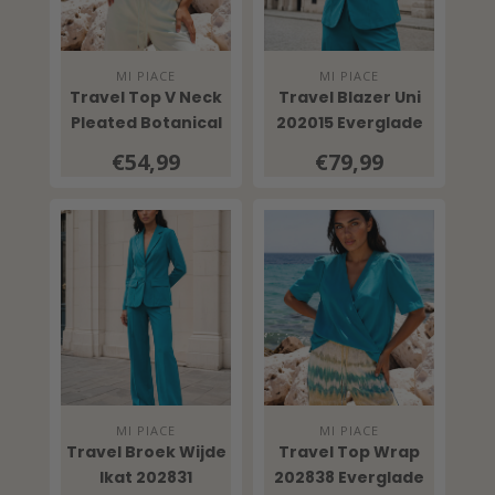
MI PIACE
MI PIACE
Travel Top V Neck
Travel Blazer Uni
Pleated Botanical
202015 Everglade
Print 202814
€54,99
€79,99
Pistachio
MI PIACE
MI PIACE
Travel Broek Wijde
Travel Top Wrap
Ikat 202831
202838 Everglade