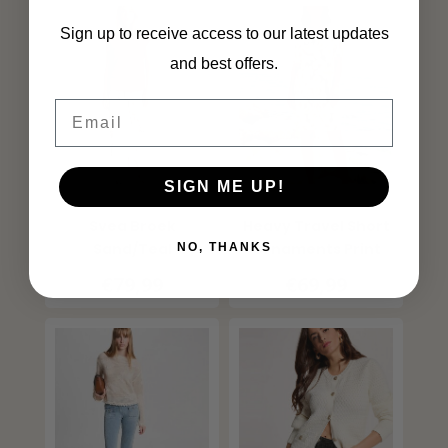
Sign up to receive access to our latest updates
and best offers.
Email
SIGN ME UP!
G-MAXX
MI PIACE
Svea Broek
Heavy Travel Short
Sand/Teal
Ornaments Print
NO, THANKS
202589 Olive Ikat
€79,99
€69,99