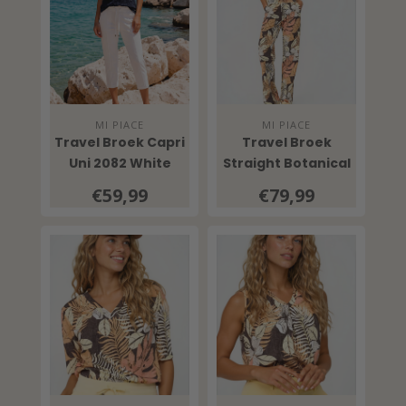
MI PIACE
MI PIACE
Travel Broek Capri
Travel Broek
Uni 2082 White
Straight Botanical
Print Espresso
€59,99
€79,99
202089