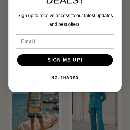
DEALS?
Kleur: Pistachio
Luxe travelstof
Trendy ikat stripe print
Sign up to receive access to our latest updates
Comfortabele stretchkwaliteit
Kreukvrij en ademend
and best offers.
Lichtgewicht en sneldrogend
Elegante vrouwelijke pasvorm
Email
Perfect voor zomer, vakantie en dagelijks gebruik
Materiaal: 84% Polyamide, 16% Elastaan
Specificaties
SIGN ME UP!
Gerelateerde producten
NO, THANKS