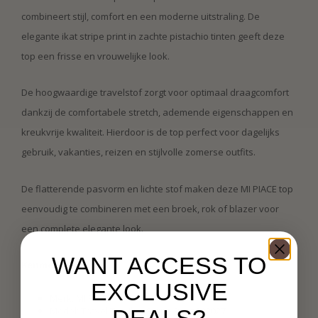
combineert stijl, comfort en een moderne uitstraling. De
elegante ikat stripe print in zachte pistachio tinten geeft deze
top een frisse en vrouwelijke look.
De hoogwaardige travelstof zorgt voor optimaal draagcomfort
dankzij de comfortabele stretch, ademende eigenschappen en
kreukvrije kwaliteit. Hierdoor is de top perfect voor dagelijks
gebruik, vakanties, reizen en stijlvolle zomerse outfits.
De flatterende pasvorm en lichte stof maken deze MI PIACE top
eenvoudig te combineren met een broek, rok of blazer voor
een complete elegante look.
WANT ACCESS TO
Kenmerken:
EXCLUSIVE
Merk: MI PIACE
Model: Travel Top Ikat Stripe Print 202027