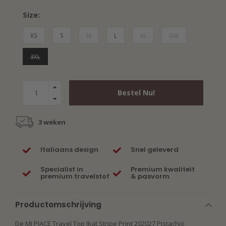
Size:
XS
S
M
L
XL
XXL
3XL
Bestel Nu!
3 weken
Italiaans design
Snel geleverd
Specialist in
Premium kwaliteit
premium travelstof
& pasvorm
Productomschrijving
De MI PIACE Travel Top Ikat Stripe Print 202027 Pistachio