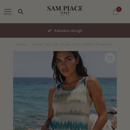
0
MENU
Italiaans design
Home
/
Travel Top Ikat Stripe Print 202027 Pistachio