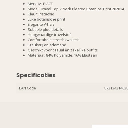
Merk: MI PIACE
Model: Travel Top V Neck Pleated Botanical Print 202814
Kleur: Pistachio
Luxe botanische print
Elegante V-hals
Subtiele plooidetails
Hoogwaardige travelstof
Comfortabele stretchkwaliteit
Kreukvrij en ademend
Geschikt voor casual en zakelijke outfits
Materiaal: 84% Polyamide, 16% Elastaan
Specificaties
EAN Code
87213421463