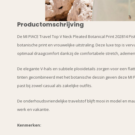
Productomschrijving
De MI PIACE Travel Top V Neck Pleated Botanical Print 202814 Pis
botanische print en vrouwelijke uitstraling. Deze luxe top is ve
optimaal draagcomfort dankzij de comfortabele stretch, ademen
De elegante V-hals en subtiele plooidetails zorgen voor een fl
tinten gecombineerd met het botanische dessin geven deze MI PI
past bij zowel casual als zakelijke outfits.
De onderhoudsvriendelijke travelstof blijft mooi in model en maa
werk en vakantie.
Kenmerken: