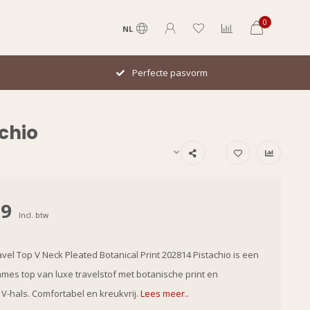
0
NL
Perfecte pasvorm
achio
99
Incl. btw
avel Top V Neck Pleated Botanical Print 202814 Pistachio is een
mes top van luxe travelstof met botanische print en
 V-hals. Comfortabel en kreukvrij.
Lees meer..