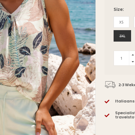
Size:
XS
3XL
2-3 Wek
Italiaans
Specialis
travelsto