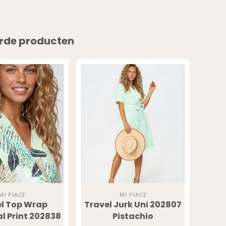
rde producten
MI PIACE
MI PIACE
l Top Wrap
Travel Jurk Uni 202807
He
l Print 202838
Pistachio
Wijd