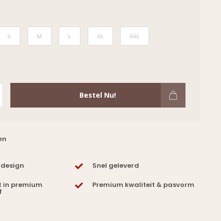
S
M
L
XL
XXL
Bestel Nu!
en
 design
Snel geleverd
t in premium
Premium kwaliteit & pasvorm
f