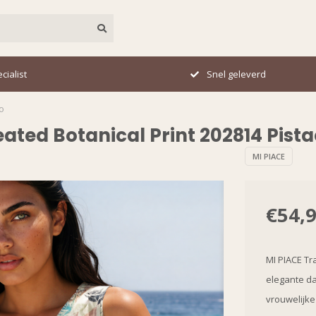
cialist
Snel geleverd
o
eated Botanical Print 202814 Pist
MI PIACE
€54,
MI PIACE Tr
elegante da
vrouwelijke