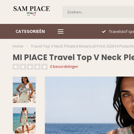
CATEGORIEËN
Italiaans design
Travelstof spe
Home
/
Travel Top V Neck Pleated Botanical Print 202814 Pistachi
MI PIACE Travel Top V Neck Pl
0 beoordelingen