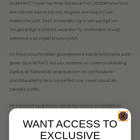
De MI PIACE Travel Top Wrap Botanical Print 202838 Pistachio is
een stijlvolle dames top met elegante overslag en luxe
botanische print. Deze vrouwelijke top is vervaardigd van
hoogwaardige travelstof, waardoor hij comfortabel draagt,
ademend is en vrijwel kreukvrij blijft.
De frisse pistache tinten gecombineerd met de botanische print
geven deze MI PIACE top een moderne en zomerse uitstraling.
Dankzij de flatterende wrap-pasvorm en comfortabele
stretchkwaliteit is deze top perfect voor zowel casual als
zakelijke outfits.
De travelstof zorgt ervoor dat de top mooi in model blijft en
ideaal is voor dagelijks gebruik, werk, reizen en vakantie.
WANT ACCESS TO
Kenmerken:
EXCLUSIVE