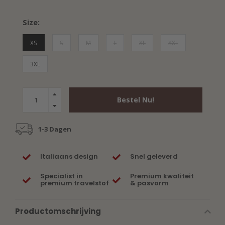
Size:
XS
S
M
L
XL
XXL
3XL
Bestel Nu!
1-3 Dagen
Italiaans design
Snel geleverd
Specialist in
Premium kwaliteit
premium travelstof
& pasvorm
Productomschrijving