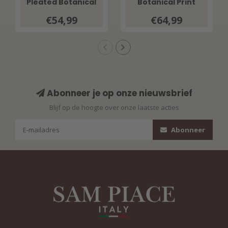
Pleated Botanical
Botanical Print
Print 202814
202838 Pistachio
€54,99
€64,99
Pistachio
Abonneer je op onze nieuwsbrief
Blijf op de hoogte over onze laatste acties
Abonneer