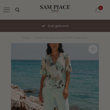
0
MENU
Snel geleverd
Home
/
Travel Shorts Uni 202589 Pistachio