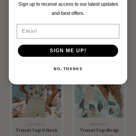
Lichtgewicht materiaal
Sign up to receive access to our latest updates
Moderne dames pasvorm
Perfect voor zomer en vakantie
and best offers.
Geschikt voor casual en stijlvolle outfits
Materiaal: 84% Polyamide, 16% Elastaan
Email
Specificaties
Gerelateerde producten
SIGN ME UP!
NO, THANKS
MI PIACE
MI PIACE
Travel Top V Neck
Travel Top Wrap