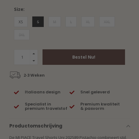
Size:
XS
S
M
L
XL
XXL
3XL
Bestel Nu!
2-3 Weken
Italiaans design
Snel geleverd
Specialist in
Premium kwaliteit
premium travelstof
& pasvorm
Productomschrijving
De MI PIACE Travel Shorts Uni 202589 Pistachio combineert stijl,