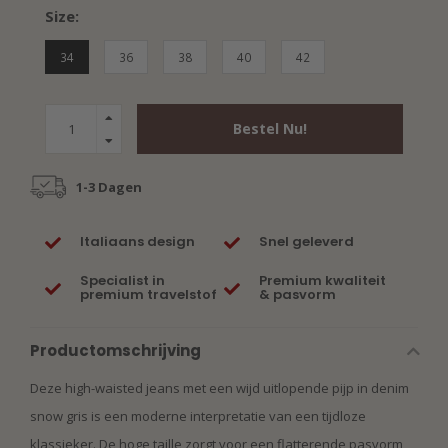
Size:
34
36
38
40
42
Bestel Nu!
1-3 Dagen
Italiaans design
Snel geleverd
Specialist in
Premium kwaliteit
premium travelstof
& pasvorm
Productomschrijving
Deze high-waisted jeans met een wijd uitlopende pijp in denim
snow gris is een moderne interpretatie van een tijdloze
klassieker. De hoge taille zorgt voor een flatterende pasvorm,