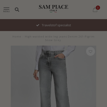
0
MENU
Travelstof specialist
Home
/
High-waisted wide-leg jeans Denim 261-Pigrim
Snow Grey