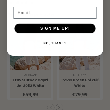
Specificaties
Email
Gerelateerde producten
SIGN ME UP!
NO, THANKS
MI PIACE
MI PIACE
Travel Broek Capri
Travel Broek Uni 2136
Uni 2082 White
White
€59,99
€79,99