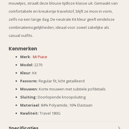
mouwtjes, straalt deze blouse tijdloze klasse uit. Gemaakt van
comfortabele en kreukvrije travelstof, blijft ze mooi in vorm,
zelfs na een lange dag. De neutrale Kit kleur geeft eindeloze
combinatiemogelijkheden, ideaal voor zowel zakelijke als
casual outfits.
Kenmerken
Merk:
Mi Piace
Model:
2270
Kleur:
Kit
Pasvorm:
Regular fit, licht getailleerd
Mouwen:
Korte mouwen met subtiele pofdetails
Sluiting:
Doorlopende knoopsluiting
Materiaal:
84% Polyamide, 16% Elastaan
Kwaliteit:
Travel 180G
Specificaties