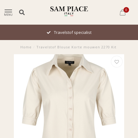
0
MENU
Travelstof specialist
Home
/
Travelstof Blouse Korte mouwen 2270 Kit