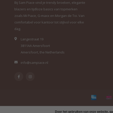
Bij Sam Piace vind je trendy broeken, elegante
blazers en tijdloze basics van topmerken
zoals Mi Piace, G-maxx en Morgan de Toi. Van
comfortabel voor kantoor tot stijlvol voor elke
dag.
Langestraat 19
3811AA Amersfoort
Amersfoort, the Netherlands
info@sampiace.nl
Door het gebruiken van onze website, ga