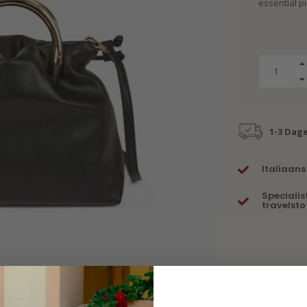
essential p
1-3 Dag
Italiaans
Specialis
travelsto