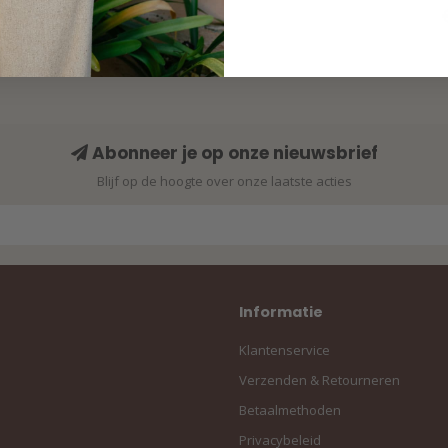
Abonneer je op onze nieuwsbrief
Blijf op de hoogte over onze laatste acties
Informatie
Klantenservice
Verzenden & Retourneren
Betaalmethoden
Privacybeleid