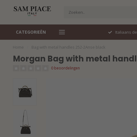
CATEGORIEËN
Perfecte pasvorm
Italiaans d
Home
/
Bag with metal handles 252-2Anse black
Morgan Bag with metal handl
0 beoordelingen