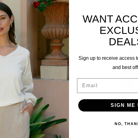
WANT ACC
Gerelatee
EXCLU
DEAL
Sign up to receive access t
and best off
47
Email
SIGN ME 
Cut-ou
NO, THAN
261-2