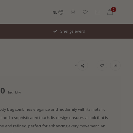
0
NL
Snel geleverd
00
Incl. btw
ody bag combines elegance and modernity with its metallic
t add a sophisticated touch. Its design ensures a look that is
ne and refined, perfect for enhancing every movement. An