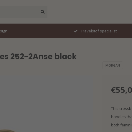
esign
Travelstof specialist
es 252-2Anse black
MORGAN
€55,
This crossb
handles tha
both femini