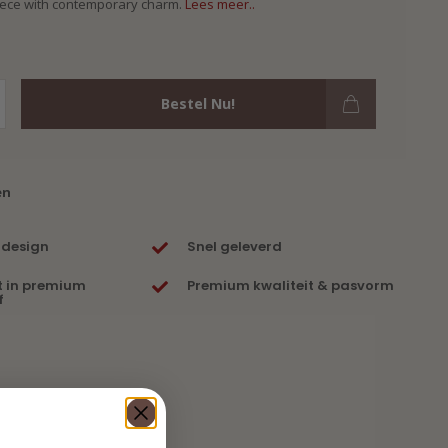
iece with contemporary charm.
Lees meer..
Bestel Nu!
en
 design
Snel geleverd
t in premium
Premium kwaliteit & pasvorm
f