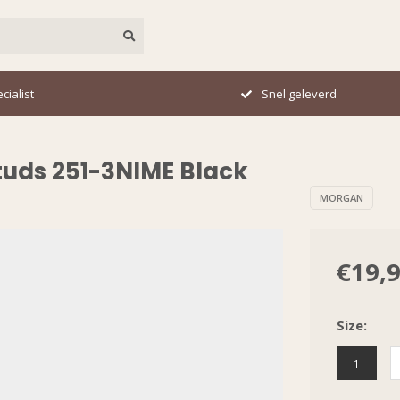
cialist
Snel geleverd
tuds 251-3NIME Black
MORGAN
€19,
Size:
1