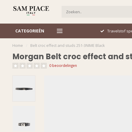
CATEGORIEËN
Italiaans design
Travelstof spe
Home
/
Belt croc effect and studs 251-3NIME Black
Morgan Belt croc effect and s
0 beoordelingen