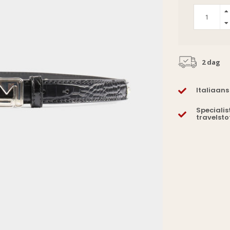
2 dag
Italiaans
Specialis
travelsto