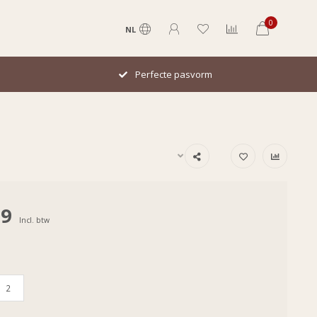
0
NL
Perfecte pasvorm
99
Incl. btw
2