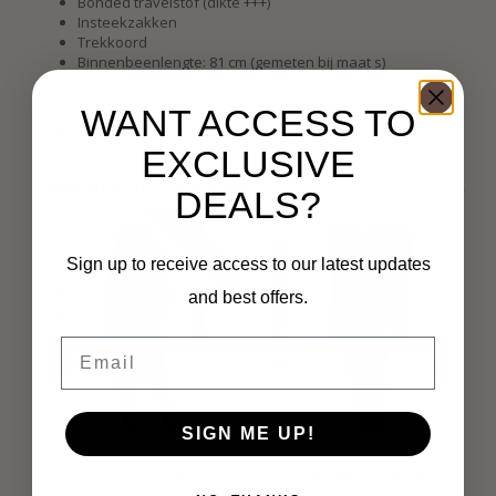
Bonded travelstof (dikte +++)
Insteekzakken
Trekkoord
Binnenbeenlengte: 81 cm (gemeten bij maat s)
Valt normaal
WANT ACCESS TO
Specificaties
EXCLUSIVE
Gerelateerde producten
DEALS?
SALE -29%
Sign up to receive access to our latest updates
and best offers.
Email
SIGN ME UP!
MI PIACE
MI PIACE
Travel Jurk Tape
Bonded Travel