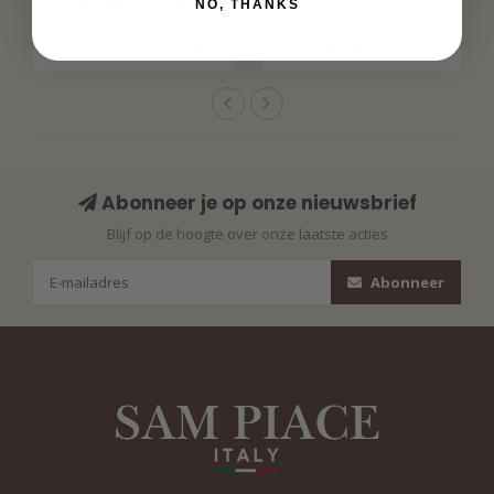
2665 Burgundy
Broek Skinny 202632
NO, THANKS
Burgundy
€59,99
€74,99
€84,99
Abonneer je op onze nieuwsbrief
Blijf op de hoogte over onze laatste acties
Abonneer