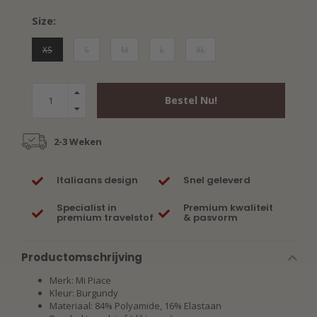
Size:
XS
S
M
L
XL
Bestel Nu!
2-3 Weken
Italiaans design
Snel geleverd
Specialist in
Premium kwaliteit
premium travelstof
& pasvorm
Productomschrijving
Merk: Mi Piace
Kleur: Burgundy
Materiaal: 84% Polyamide, 16% Elastaan