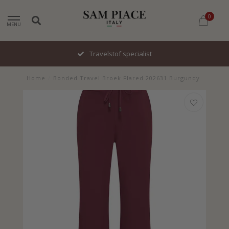
0
MENU
Travelstof specialist
Home
/
Bonded Travel Broek Flared 202631 Burgundy