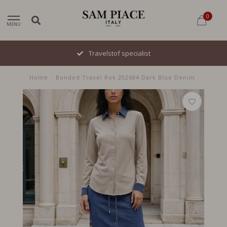
0
MENU
Travelstof specialist
Home
/
Bonded Travel Rok 202684 Dark Blue Denim