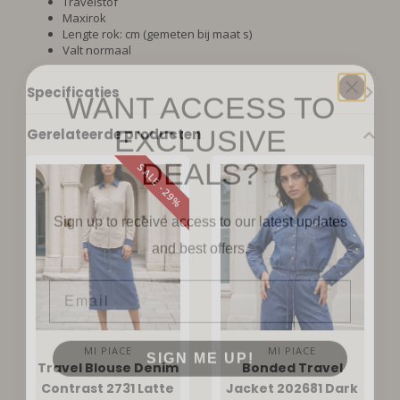
Travelstof
Maxirok
Lengte rok: cm (gemeten bij maat s)
Valt normaal
WANT ACCESS TO
Specificaties
EXCLUSIVE
Gerelateerde producten
DEALS?
SALE -29%
Sign up to receive access to our latest updates
and best offers.
Email
SIGN ME UP!
MI PIACE
MI PIACE
Travel Blouse Denim
Bonded Travel
Contrast 2731 Latte
Jacket 202681 Dark
NO, THANKS