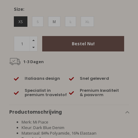
Size:
XS
S
M
L
XL
Bestel Nu!
1-3 Dagen
Italiaans design
Snel geleverd
Specialist in
Premium kwaliteit
premium travelstof
& pasvorm
Productomschrijving
Merk: Mi Piace
Kleur: Dark Blue Denim
Materiaal: 84% Polyamide, 16% Elastaan