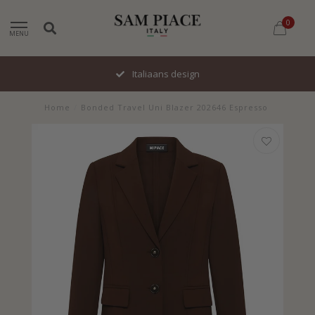
0
MENU
Italiaans design
Home
/
Bonded Travel Uni Blazer 202646 Espresso