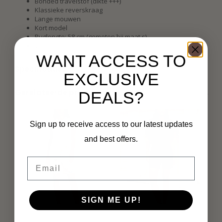
Bonded travelstof (dikte +++)
Klassieke reverskraag
Lange mouwen
Kort model
Ruglengte: 58 cm (gemeten bij maat s)
Valt normaal
WANT ACCESS TO
Specificaties
EXCLUSIVE
Gerelateerde producten
DEALS?
Sign up to receive access to our latest updates
and best offers.
Email
SIGN ME UP!
MI PIACE
MI PIACE