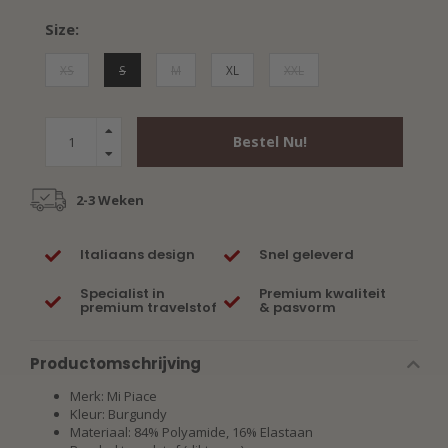
Size:
XS
S
M
XL
XXL
Bestel Nu!
2-3 Weken
Italiaans design
Snel geleverd
Specialist in
Premium kwaliteit
premium travelstof
& pasvorm
Productomschrijving
Merk: Mi Piace
Kleur: Burgundy
Materiaal: 84% Polyamide, 16% Elastaan