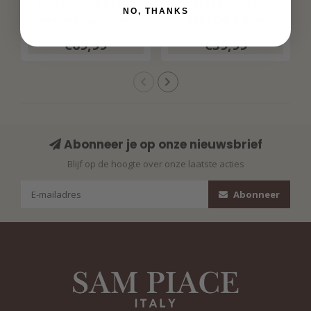
Travel korte broek
Travel Shorts Uni
NO, THANKS
Heavy Embroided
2423 Dark Blue
Bloom Print 202589
€69,99
€59,99
Multicolour
Abonneer je op onze nieuwsbrief
Blijf op de hoogte over onze laatste acties
Abonneer