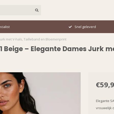
cialist
Snel geleverd
urk met V-hals, Tailleband en Bloemenprint
1 Beige – Elegante Dames Jurk me
€59,
Elegante SA
vrouwelijk d