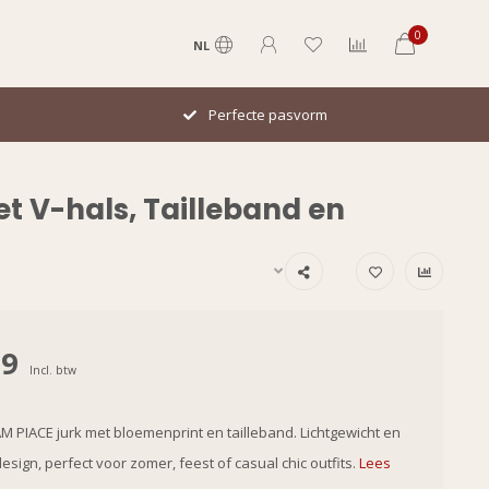
0
NL
Perfecte pasvorm
t V-hals, Tailleband en
99
Incl. btw
M PIACE jurk met bloemenprint en tailleband. Lichtgewicht en
esign, perfect voor zomer, feest of casual chic outfits.
Lees