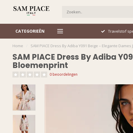
CATEGORIEËN
Italiaans design
Travelstof spe
Home
/
SAM PIACE Dress By Adiba Y091 Beige – Elegante Dames J
SAM PIACE Dress By Adiba Y09
Bloemenprint
0 beoordelingen