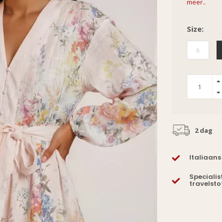
meer..
Size:
S
2 dag
Italiaans
Specialis
travelsto