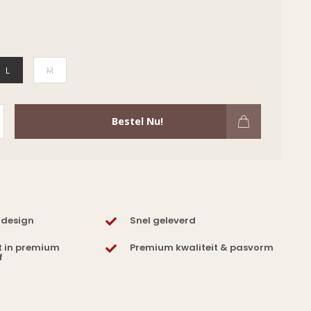
L
M
Bestel Nu!
 design
Snel geleverd
t in premium
Premium kwaliteit & pasvorm
f