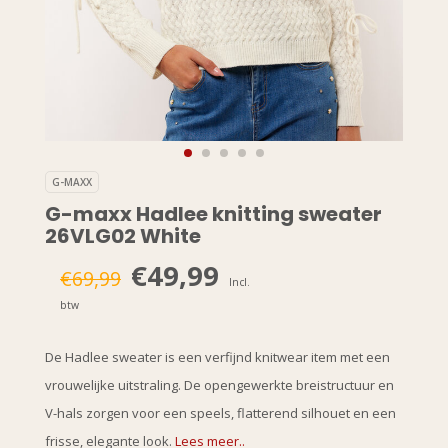
G-MAXX
G-maxx Hadlee knitting sweater
26VLG02 White
€49,99
€69,99
Incl.
btw
De Hadlee sweater is een verfijnd knitwear item met een
vrouwelijke uitstraling. De opengewerkte breistructuur en
V-hals zorgen voor een speels, flatterend silhouet en een
frisse, elegante look.
Lees meer..