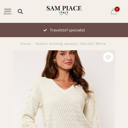
0
MENU
Travelstof specialist
Home
/
Hadlee knitting sweater 26VLG02 White