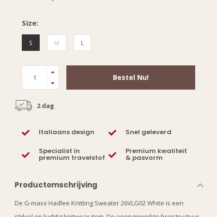
Size:
S
M
L
Bestel Nu!
2 dag
Italiaans design
Snel geleverd
Specialist in
Premium kwaliteit
premium travelstof
& pasvorm
Productomschrijving
De G-maxx Hadlee Knitting Sweater 26VLG02 White is een
stijlvol en luchtig knitwear item. De opengewerkte breistructuur