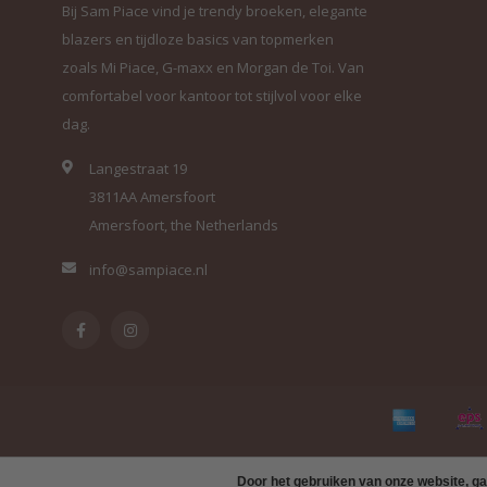
Bij Sam Piace vind je trendy broeken, elegante
blazers en tijdloze basics van topmerken
zoals Mi Piace, G-maxx en Morgan de Toi. Van
comfortabel voor kantoor tot stijlvol voor elke
dag.
Langestraat 19
3811AA Amersfoort
Amersfoort, the Netherlands
info@sampiace.nl
Door het gebruiken van onze website, ga