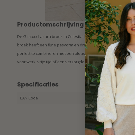
Productomschrijving
De G-maxx Lazara broek in Celestial Blue/Offwhite combineert co
broek heeft een fijne pasvorm en draagt prettig gedurende de hel
perfect te combineren met een blouse, top of knitwear voor zow
voor werk, vrije tijd of een verzorgde outfit.
Specificaties
EAN Code
87195942066