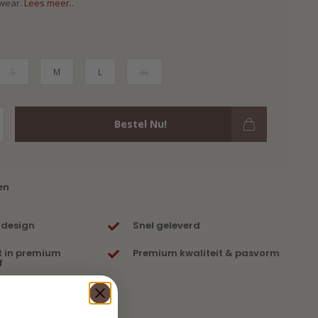
twear.
Lees meer..
S
M
L
XL
Bestel Nu!
en
 design
Snel geleverd
t in premium
Premium kwaliteit & pasvorm
f