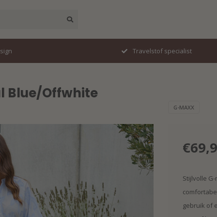
esign
Travelstof specialist
l Blue/Offwhite
G-MAXX
€69,
Stijlvolle 
comfortabel
gebruik of 