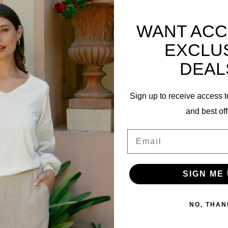
WANT ACC
Gerelatee
EXCLU
mfort met een stijlvolle en moderne uitstraling. De
DEAL
e dag. Dankzij het tijdloze design is dit model
el een casual als een meer geklede look. Ideaal
Sign up to receive access t
and best off
Email
07
SIGN ME 
Wenya Bl
NO, THAN
Blu