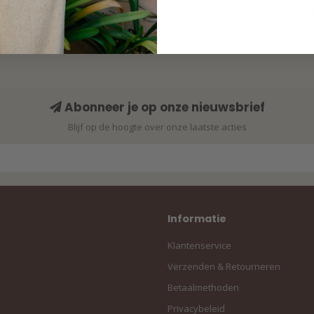
Abonneer je op onze nieuwsbrief
Blijf op de hoogte over onze laatste acties
Informatie
Klantenservice
Verzenden & Retourneren
Betaalmethoden
Privacybeleid