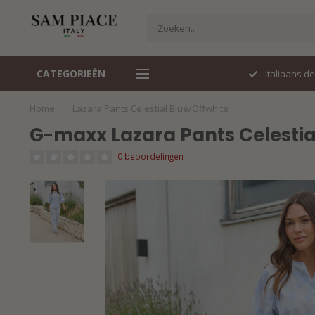
CATEGORIEËN
Perfecte pasvorm
Italiaans d
Home
/
Lazara Pants Celestial Blue/Offwhite
G-maxx Lazara Pants Celestia
0 beoordelingen