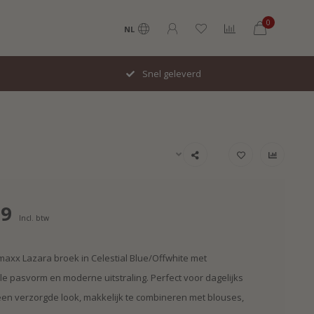
0
NL
Snel geleverd
99
Incl. btw
G-maxx Lazara broek in Celestial Blue/Offwhite met
e pasvorm en moderne uitstraling. Perfect voor dagelijks
een verzorgde look, makkelijk te combineren met blouses,