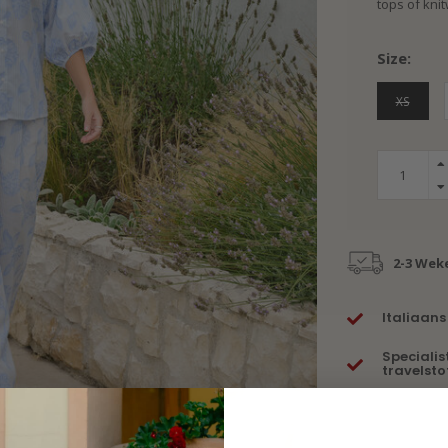
tops of kni
Size:
XS
2-3 Wek
Italiaans
Specialis
travelsto