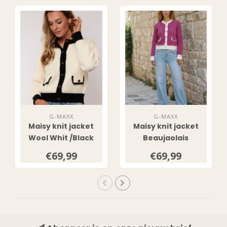
SIGN ME UP!
NO, THANKS
G-MAXX
G-MAXX
Maisy knit jacket
Maisy knit jacket
Wool Whit /Black
Beaujaolais
Red/Wool White
€69,99
€69,99