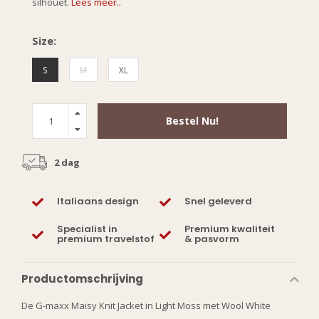
silhouet.
Lees meer..
Size:
S
M
XL
Bestel Nu!
2 dag
Italiaans design
Snel geleverd
Specialist in
Premium kwaliteit
premium travelstof
& pasvorm
Productomschrijving
De G-maxx Maisy Knit Jacket in Light Moss met Wool White