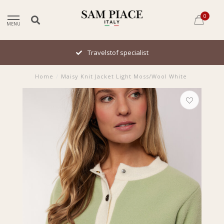
0
MENU
Travelstof specialist
Home
/
Maisy Knit Jacket Light Moss/Wool White