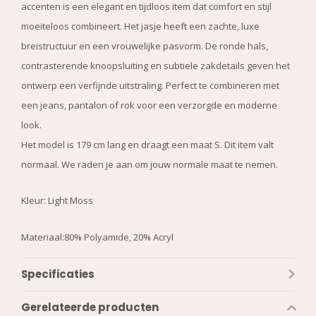
accenten is een elegant en tijdloos item dat comfort en stijl
moeiteloos combineert. Het jasje heeft een zachte, luxe
breistructuur en een vrouwelijke pasvorm. De ronde hals,
contrasterende knoopsluiting en subtiele zakdetails geven het
ontwerp een verfijnde uitstraling. Perfect te combineren met
een jeans, pantalon of rok voor een verzorgde en moderne
look.
Het model is 179 cm lang en draagt een maat S. Dit item valt
normaal. We raden je aan om jouw normale maat te nemen.
WANT ACCESS TO
EXCLUSIVE
Kleur: Light Moss
DEALS?
Materiaal:80% Polyamide, 20% Acryl
Sign up to receive access to our latest updates
Specificaties
and best offers.
Gerelateerde producten
Email