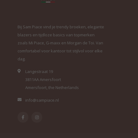
Bij Sam Piace vind je trendy broeken, elegante
blazers en tijdloze basics van topmerken
zoals Mi Piace, G-maxx en Morgan de Toi. Van
comfortabel voor kantoor tot stijlvol voor elke
dag.
Langestraat 19
3811AA Amersfoort
Amersfoort, the Netherlands
info@sampiace.nl