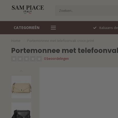
CATEGORIEËN
Perfecte pasvorm
Italiaans d
Home
/
Portemonnee met telefoonvak croco print
Portemonnee met telefoonvak
0 beoordelingen