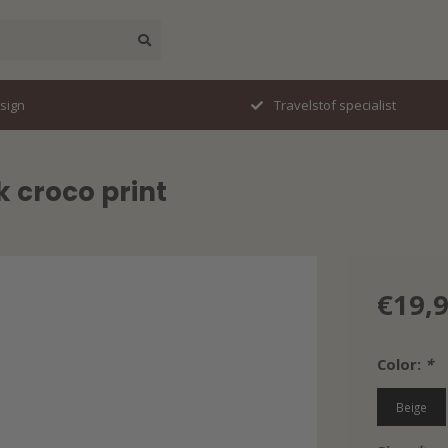
esign
Travelstof specialist
 croco print
€19,
Color:
*
Beige