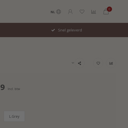
0
NL
Snel geleverd
99
Incl. btw
L.Grey