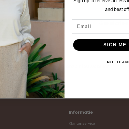
Sign up to receive access t
and best off
Gerelatee
Email
SIGN ME 
NO, THAN
Abonneer je op onze nieuwsbrief
Blijf op de hoogte over onze laatste acties
Informatie
Klantenservice