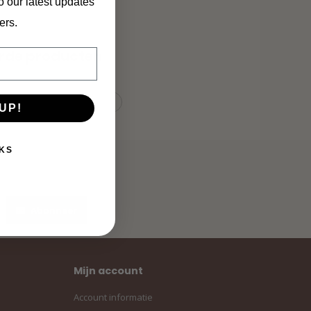
o our latest updates
ers.
rde producten
UP!
KS
Abonneer
Mijn account
Account informatie