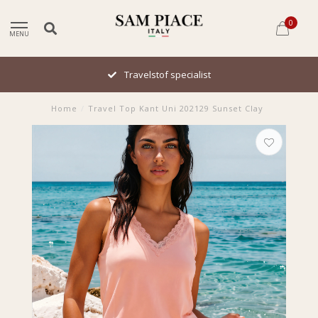
0
MENU
Travelstof specialist
Home
/
Travel Top Kant Uni 202129 Sunset Clay