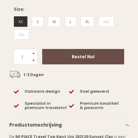
Size:
XS
S
M
L
XL
XXL
3XL
Bestel Nu!
1-3 Dagen
Italiaans design
Snel geleverd
Specialist in
Premium kwaliteit
premium travelstof
& pasvorm
Productomschrijving
De
MI PIACE Travel Top Kant Uni 202129 Sunset Clay
is een