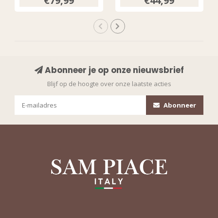
€79,99
€44,99
202089
Abonneer je op onze nieuwsbrief
Blijf op de hoogte over onze laatste acties
Abonneer