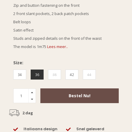
Zip and button fastening on the front
2 front slant pockets, 2 back patch pockets
Belt loops
Satin effect
Studs and zipped details on the front of the waist
The model is 1m75
Lees meer..
Size:
34
36
38
42
44
Bestel Nu!
2 dag
Italiaans design
Snel geleverd