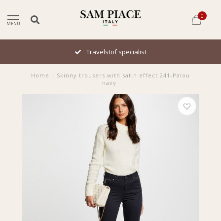
0
MENU
Travelstof specialist
Home
/
Skinny trousers with satin effect 241-Palou
navy