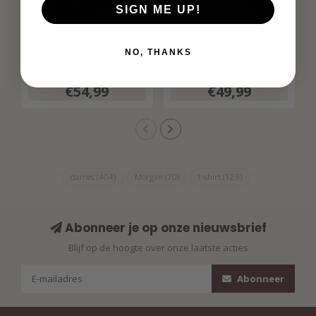
SIGN ME UP!
MI PIACE
MI PIACE
Travel Top V Neck
Travel Top Mouwloos
NO, THANKS
Pleated Mimimal
Embroidered Bloom
Print 202814 Espresso
Print 202425
€54,99
€49,99
Multicolour
dames
(404)
Morgan
(70)
t-shirt
(129)
Abonneer je op onze nieuwsbrief
Blijf op de hoogte over onze laatste acties
Abonneer