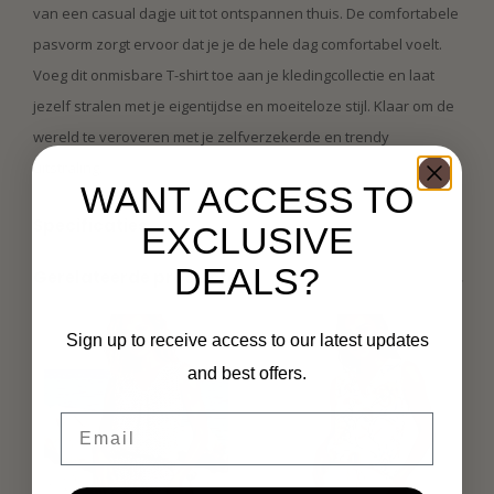
van een casual dagje uit tot ontspannen thuis. De comfortabele
pasvorm zorgt ervoor dat je je de hele dag comfortabel voelt.
Voeg dit onmisbare T-shirt toe aan je kledingcollectie en laat
jezelf stralen met je eigentijdse en moeiteloze stijl. Klaar om de
wereld te veroveren met je zelfverzekerde en trendy
uitstraling.
WANT ACCESS TO
Specificaties
EXCLUSIVE
DEALS?
Gerelateerde producten
Sign up to receive access to our latest updates
and best offers.
Email