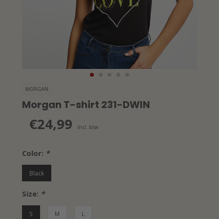
MORGAN
Morgan T-shirt 231-DWIN
€24,99
Incl. btw
Color:
*
Black
Size:
*
S
M
L