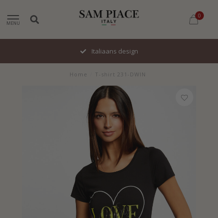
0
MENU
Italiaans design
Home
/
T-shirt 231-DWIN