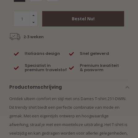
Bestel Nu!
2-3 weken
Italiaans design
Snel geleverd
Specialist in
Premium kwaliteit
premium travelstof
& pasvorm
Productomschrijving
Ontdek ultiem comfort en stijl met ons Dames T-shirt 231-DWIN.
Dit trendy shirt biedt een perfecte combinatie van mode en
gemak. Met een eigentijds ontwerp en hoogwaardige
afwerking, straal je met een moeiteloze uitstraling. Het T-shirt is
veelzijdig en kan gedragen worden voor allerlei gelegenheden,