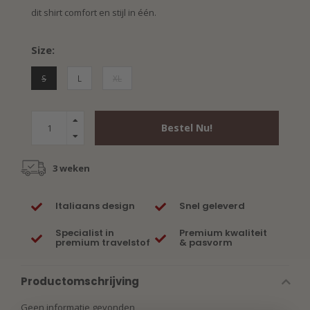
dit shirt comfort en stijl in één.
Size:
S
L
XL
Bestel Nu!
3 weken
Italiaans design
Snel geleverd
Specialist in
Premium kwaliteit
premium travelstof
& pasvorm
Productomschrijving
Geen informatie gevonden