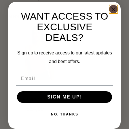
WANT ACCESS TO
Gerelateerde producten
EXCLUSIVE
DEALS?
Sign up to receive access to our latest updates
and best offers.
Email
MORGAN
Vest top with wide
SIGN ME UP!
straps and
ornament 232-
€24,99
Didoma
NO, THANKS