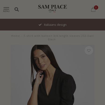
0
MENU
Italiaans design
Home
/
T-shirt with balloon 3/4-length sleeves 232-Dani
Black