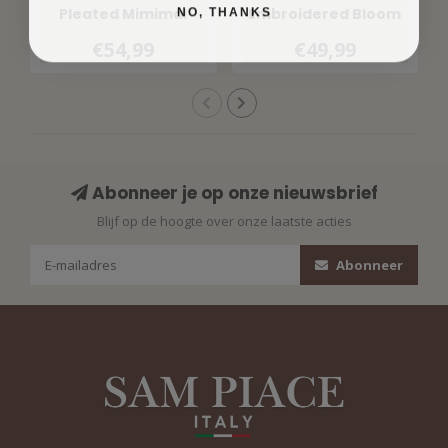
NO, THANKS
Pleated Mimimal
Embroidered Bloom
Print 202814 Espresso
Print 202425
€54,99
€49,99
Multicolour
Abonneer je op onze nieuwsbrief
Blijf op de hoogte over onze laatste acties
Abonneer