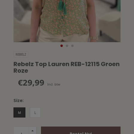
REBELZ
Rebelz Top Lauren REB-12115 Groen
Roze
€29,99
Incl. btw
Size:
M
L
Bestel Nu!