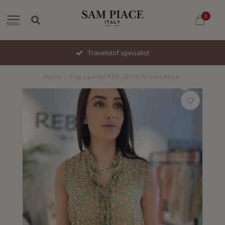
0
MENU
Travelstof specialist
Home
/
Top Lauren REB-12115 Groen Roze