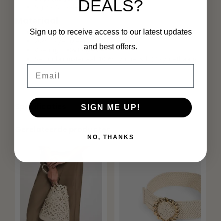
DEALS?
Stijlvol & modern
Materiaal
Sign up to receive access to our latest updates
Hoofdmateriaal: 80% Polypropyleen
20% Polyethyleen
and best offers.
Voering: 100% Polyester
Secundair materiaal: 100% synthetisch (Polyurethaan)
Email
Specificaties
SIGN ME UP!
Gerelateerde producten
NO, THANKS