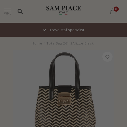
0
MENU
Snel geleverd
Home
/
Tote Bag 261-2Alizze Black