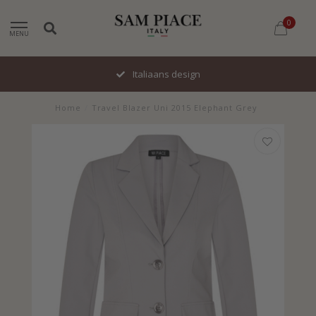
0
MENU
Italiaans design
Home
/
Travel Blazer Uni 2015 Elephant Grey