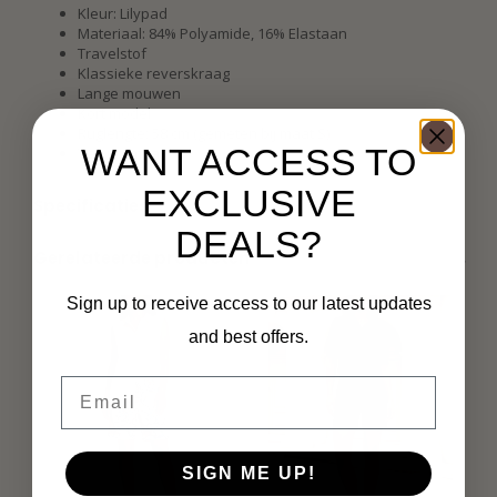
Kleur: Lilypad
Materiaal: 84% Polyamide, 16% Elastaan
Travelstof
Klassieke reverskraag
Lange mouwen
Kort model
Ruglengte: 58 cm (gemeten bij maat S)
WANT ACCESS TO
Valt normaal
EXCLUSIVE
Specificaties
DEALS?
Gerelateerde producten
Sign up to receive access to our latest updates
and best offers.
Email
SIGN ME UP!