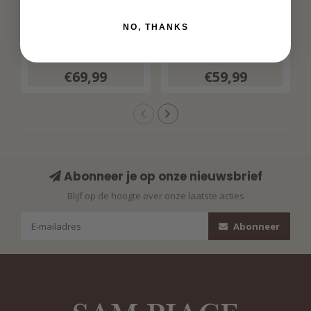
MI PIACE
MI PIACE
NO, THANKS
Travel korte broek
Travel Shorts Uni
Heavy Embroided
2423 Dark Blue
Bloom Print 202589
€69,99
€59,99
Multicolour
Abonneer je op onze nieuwsbrief
Blijf op de hoogte over onze laatste acties
Abonneer