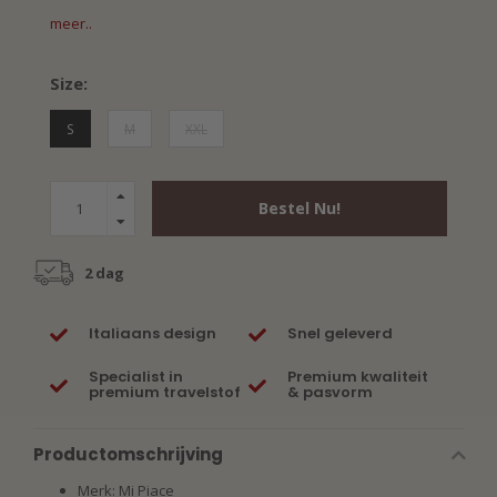
meer..
Size:
S
M
XXL
Bestel Nu!
2 dag
Italiaans design
Snel geleverd
Specialist in
Premium kwaliteit
premium travelstof
& pasvorm
Productomschrijving
Merk: Mi Piace