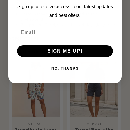
Print: Branches print
Sign up to receive access to our latest updates
Kleur: Pencil Kit
Eigenschappen: Kreukvrij, ademend, stretch,
and best offers.
sneldrogend
Gelegenheid: Zakelijk, casual, travel, dagelijks gebruik
Email
Specificaties
SIGN ME UP!
Gerelateerde producten
NO, THANKS
MI PIACE
MI PIACE
Travel korte broek
Travel Shorts Uni