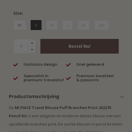
Size:
XS
S
M
L
XL
XXL
Bestel Nu!
Italiaans design
Snel geleverd
Specialist in
Premium kwaliteit
premium travelstof
& pasvorm
Productomschrijving
De
MI PIACE Travel Blouse Puff Branches Print 202270
Pencil Kit
is een elegante en moderne dames blouse met een
opvallende branches print. De zachte kleuren in pencil kit tinten