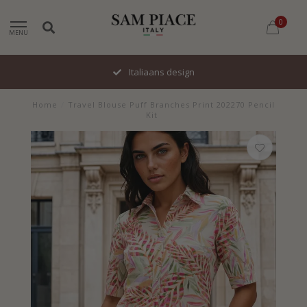
0
MENU
Italiaans design
Home
/
Travel Blouse Puff Branches Print 202270 Pencil
Kit