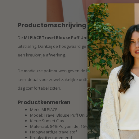
Productomschrijving
De
MI PIACE Travel Blouse Puff Uni 202270 Sunset Clay
is een
uitstraling. Dankzij de hoogwaardige travelstof biedt deze blo
een kreukvrije afwerking.
De modieuze pofmouwen geven de blouse een stijlvolle en mode
item ideaal voor zowel zakelijke outfits als casual looks. Door d
dag comfortabel zitten.
Productkenmerken
Merk: MI PIACE
Model: Travel Blouse Puff Uni 202270
Kleur: Sunset Clay
Materiaal: 84% Polyamide, 16% Elastaan
Hoogwaardige travelstof
Kreukvrij en ademend