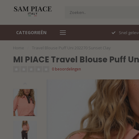
CATEGORIEËN
Travelstof specialist
Snel gelev
Home
/
Travel Blouse Puff Uni 202270 Sunset Clay
MI PIACE Travel Blouse Puff U
0 beoordelingen