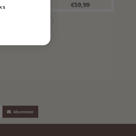
Print 202589
€69,99
€59,99
lticolour
KS
Abonneer