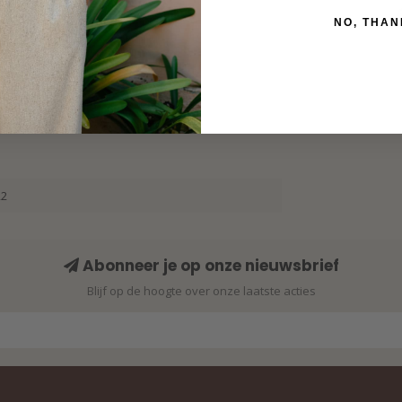
Bloom 
Mu
NO, THAN
22
Abonneer je op onze nieuwsbrief
Blijf op de hoogte over onze laatste acties