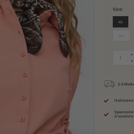
Size:
XS
3XL
2-3 Wek
Italiaans
Specialis
travelsto