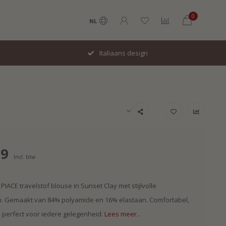
0
NL
Italiaans design
99
Incl. btw
PIACE travelstof blouse in Sunset Clay met stijlvolle
 Gemaakt van 84% polyamide en 16% elastaan. Comfortabel,
n perfect voor iedere gelegenheid.
Lees meer..