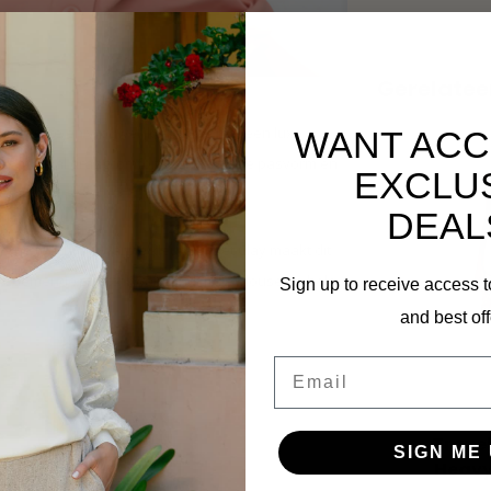
Gerelatee
 elegante en vrouwelijke blouse met een luxe
WANT ACC
use optimaal draagcomfort, een perfecte pasvorm en
EXCLU
DEAL
rne touch. De warme kleur Sunset Clay maakt dit
e ademende stretchkwaliteit blijft de blouse de hele
Sign up to receive access t
and best off
Email
Travel
SIGN ME 
Heavy