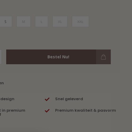
S
M
L
XL
XXL
Bestel Nu!
en
 design
Snel geleverd
t in premium
Premium kwaliteit & pasvorm
f