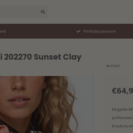
erd
Perfecte pasvorm
ni 202270 Sunset Clay
MI PIACE
€64,
Elegante MI 
pofmouwen.
kreukvrij e