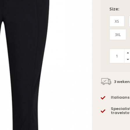
Size:
XS
3XL
3 weken
Italiaans
Specialis
travelsto