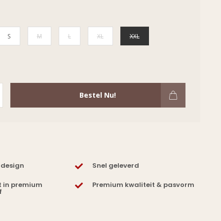
S
M
L
XL
XXL
Bestel Nu!
 design
Snel geleverd
t in premium
Premium kwaliteit & pasvorm
f