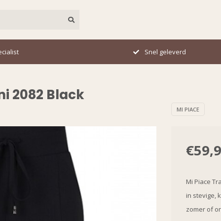
cialist
Snel geleverd
ni 2082 Black
MI PIACE
€59,
Mi Piace Tr
in stevige, k
zomer of o