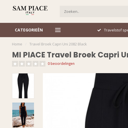
CATEGORIEËN
Italiaans design
Travelstof spe
Home
/
Travel Broek Capri Uni 2082 Black
MI PIACE Travel Broek Capri U
0 beoordelingen