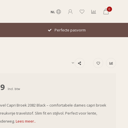
0
NL
Perfecte pasvorm
99
Incl. btw
avel Capri Broek 2082 Black – comfortabele dames capri broek
reukvrije travelstof. Slim fit en stijlvol. Perfect voor lente,
nderweg.
Lees meer..