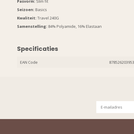
Pasvorm:
Slim fit
Seizoen:
Basics
Kwaliteit:
Travel 240G
Samenstelling:
84% Polyamide, 16% Elastaan
Specificaties
EAN Code
87852620395