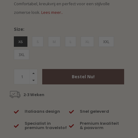
Comfortabel, kreukvrij en perfect voor een stijlvolle
zomerse look.
Lees meer..
Size:
XS
S
M
L
XL
XXL
3XL
Bestel Nu!
2-3 Weken
Italiaans design
Snel geleverd
Specialist in
Premium kwaliteit
premium travelstof
& pasvorm