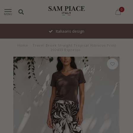
0
MENU
Italiaans design
Home
/
Travel Broek Straight Tropical Hibiscus Print
202433 Espresso