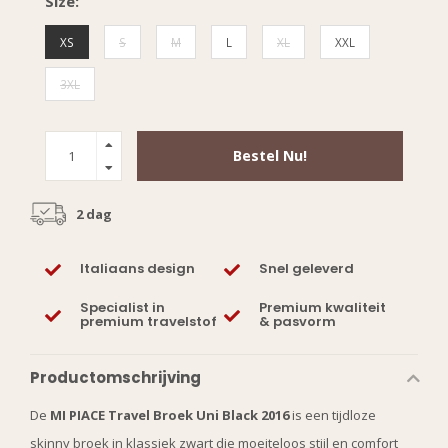
Size:
XS
S
M
L
XL
XXL
3XL
Bestel Nu!
2 dag
Italiaans design
Snel geleverd
Specialist in
Premium kwaliteit
premium travelstof
& pasvorm
Productomschrijving
De
MI PIACE Travel Broek Uni Black 2016
is een tijdloze
skinny broek in klassiek zwart die moeiteloos stijl en comfort