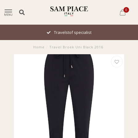
0
MENU
Travelstof specialist
Home
/
Travel Broek Uni Black 2016