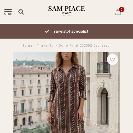
0
MENU
Travelstof specialist
Home
/
Travel Jurk Boho Print 202092 Espresso