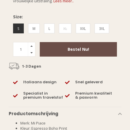
vrouwelijke uitstraling.
Lees meer..
Size:
S
M
L
XL
XXL
3XL
Bestel Nu!
1-3 Dagen
Italiaans design
Snel geleverd
Specialist in
Premium kwaliteit
premium travelstof
& pasvorm
Productomschrijving
Merk: Mi Piace
Kleur: Espresso Boho Print