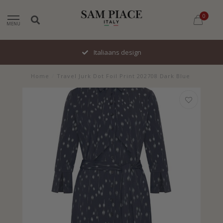
0
MENU
Italiaans design
Home
/
Travel Jurk Dot Foil Print 202708 Dark Blue