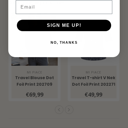
Gerelateerde producten
Email
SIGN ME UP!
NO, THANKS
MI PIACE
MI PIACE
Travel Blouse Dot
Travel T-shirt V Nek
Foil Print 202709
Dot Foil Print 202271
Dark Blue
Dark Blue
€69,99
€49,99