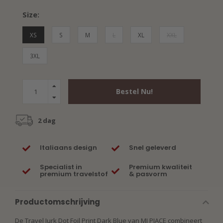
Size:
XS
S
M
L
XL
XXL
3XL
Bestel Nu!
2 dag
Italiaans design
Snel geleverd
Specialist in
Premium kwaliteit
premium travelstof
& pasvorm
Productomschrijving
De Travel Jurk Dot Foil Print Dark Blue van MI PIACE combineert