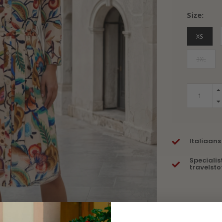
Size:
XS
3XL
Italiaans
Specialis
travelsto