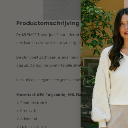
Productomschrijving
De MI PIACE Travel Jurk Embroidered Bloom Print is een echte eye
een luxe en vrouwelijke uitstraling, terwijl de travelkwaliteit zor
De stof voelt zacht aan, is ademend en volledig kreukvrij. Ideaal
dag uit. Dankzij de comfortabele stretch beweegt de jurk soepel 
Een jurk die elegantie en gemak moeiteloos combineert.
Materiaal: 84% Polyamide, 16% Elastaan
✔ Comfort stretch
✔ Kreukvrij
✔ Ademend
✔ Luxe uitstraling