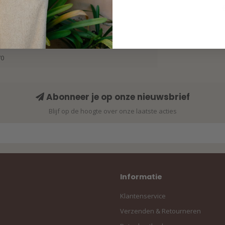
Bloom 
Mu
70
Abonneer je op onze nieuwsbrief
Blijf op de hoogte over onze laatste acties
Informatie
Klantenservice
Verzenden & Retourneren