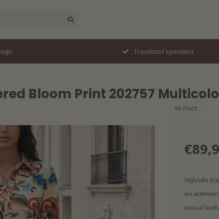
esign
Travelstof specialist
ered Bloom Print 202757 Multicol
MI PIACE
€89,
Stijlvolle t
en ademend.
casual look