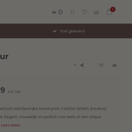
0
NL
Snel geleverd
our
99
Incl. btw
ravel jurk met kleurrijke bloom print. Comfort stretch, kreukvrij
 Elegant, vrouwelijk en perfect voor werk of een chique
.
Lees meer..