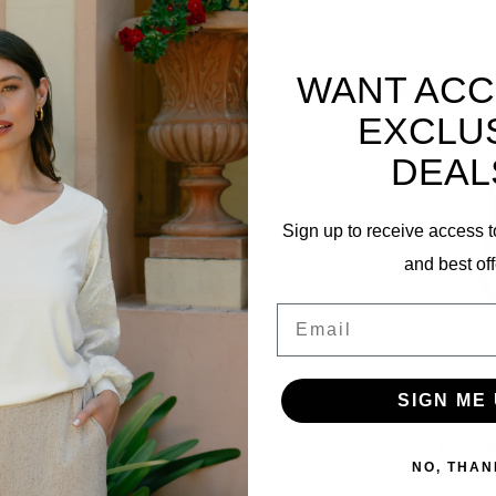
WANT ACC
Gerelatee
EXCLU
catcher. De kleurrijke bloemenprint geeft de jurk
DEAL
gt voor ultiem draagcomfort.
 voor een lange werkdag, een diner of een stijlvolle
Sign up to receive access t
met je mee en behoudt hij perfect zijn vorm.
and best off
Email
SIGN ME 
Travel
NO, THAN
Heavy