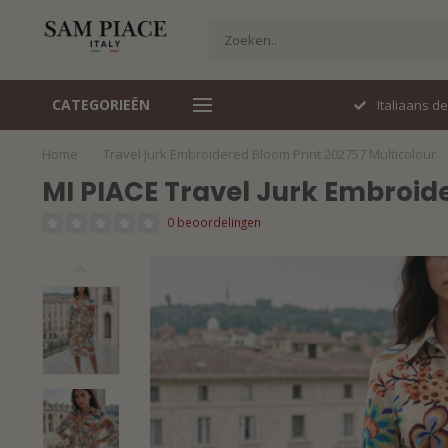
CATEGORIEËN
Perfecte pasvorm
Italiaans d
Home
/
Travel Jurk Embroidered Bloom Print 202757 Multicolour
MI PIACE Travel Jurk Embroid
0 beoordelingen