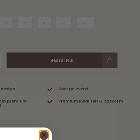
S
M
L
XL
XXL
Bestel Nu!
 design
Snel geleverd
t in premium
Premium kwaliteit & pasvorm
f