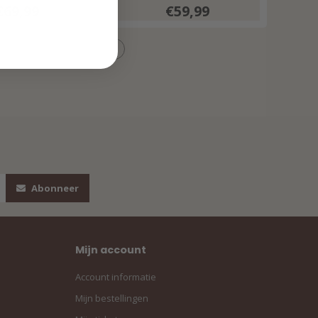
Print 202589
€69,99
€59,99
lticolour
Abonneer
Mijn account
Account informatie
Mijn bestellingen