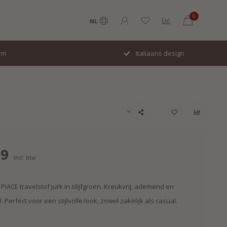
0
NL
Italiaans design
99
Incl. btw
PIACE travelstof jurk in olijfgroen. Kreukvrij, ademend en
 Perfect voor een stijlvolle look, zowel zakelijk als casual.