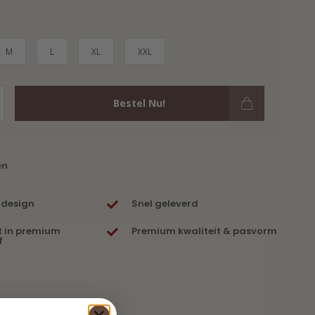
M
L
XL
XXL
Bestel Nu!
en
 design
Snel geleverd
t in premium
Premium kwaliteit & pasvorm
f