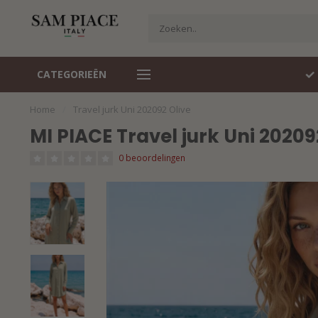
CATEGORIEËN
Travelstof specialist
Snel gelev
Home
/
Travel jurk Uni 202092 Olive
MI PIACE Travel jurk Uni 20209
0 beoordelingen