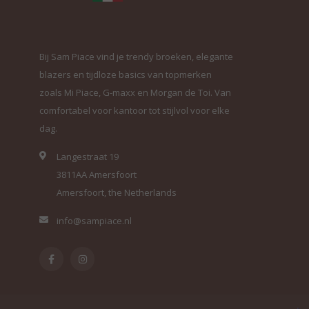
Bij Sam Piace vind je trendy broeken, elegante
blazers en tijdloze basics van topmerken
zoals Mi Piace, G-maxx en Morgan de Toi. Van
comfortabel voor kantoor tot stijlvol voor elke
dag.
Langestraat 19
3811AA Amersfoort
Amersfoort, the Netherlands
info@sampiace.nl