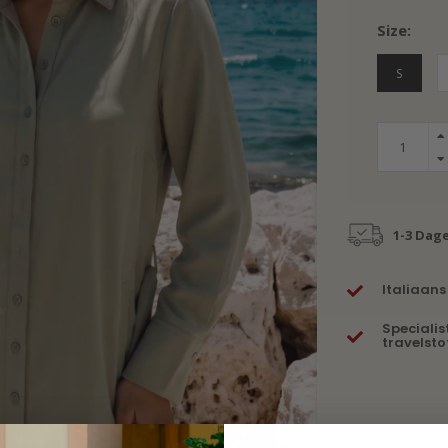
Size:
S
1-3 Dag
Italiaans
Specialis
travelsto