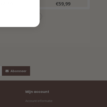
Print 202589
€69,99
€59,99
lticolour
Abonneer
Mijn account
Account informatie