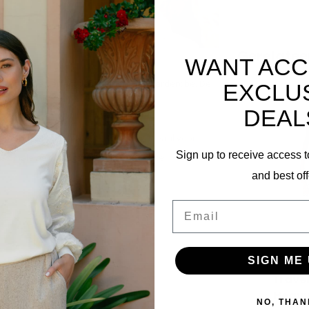
Gerelatee
WANT ACC
nte jurk die perfect past binnen elke garderobe. De
EXCLU
tstraling.
DEAL
n comfortabel gedurende de hele dag. Ideaal voor
Sign up to receive access t
 maximale bewegingsvrijheid en een luxe
and best off
Email
SIGN ME 
Travel
Heavy
NO, THAN