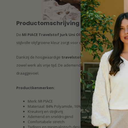
Productomschrijving
De
MI PIACE Travelstof Jurk Uni Olive
is een tijdloze en elega
stijlvolle olijfgroene kleur zorgt voor een moderne en verfijnde ui
Dankzij de hoogwaardige
travelstof
blijft de jurk kreukvrij e
zowel werk als vrije tijd. De ademende en elastische stof biedt
draaggevoel.
Productkenmerken:
Merk: MI PIACE
Materiaal: 84% Polyamide, 16% Elastaan (Travelstof)
Kreukvrij en strijkvrij
Ademend en sneldrogend
Comfortabele stretch
Tijdloos en minimalistisch design