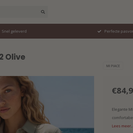
erd
Perfecte pasvorm
2 Olive
MI PIACE
€84,
Elegante MI 
comfortabel.
Lees meer..