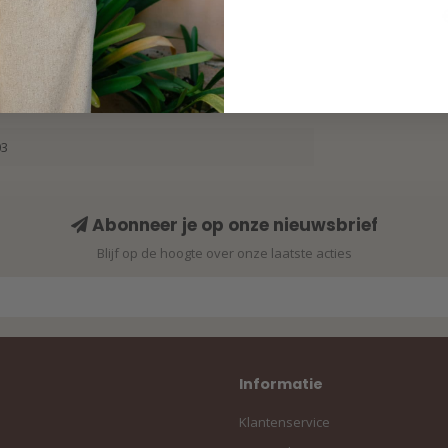
Bloom 
Mu
03
Abonneer je op onze nieuwsbrief
Blijf op de hoogte over onze laatste acties
Informatie
Klantenservice