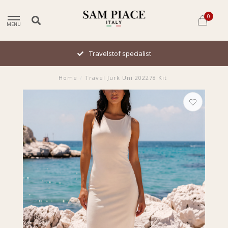
0
MENU
Travelstof specialist
Home
/
Travel Jurk Uni 202278 Kit