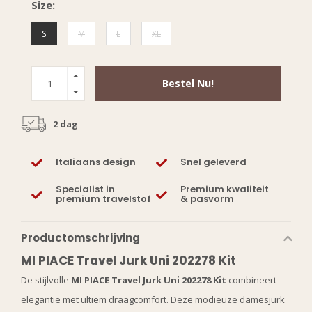
Size:
S
M
L
XL
Bestel Nu!
2 dag
Italiaans design
Snel geleverd
Specialist in
Premium kwaliteit
premium travelstof
& pasvorm
Productomschrijving
MI PIACE Travel Jurk Uni 202278 Kit
De stijlvolle
MI PIACE Travel Jurk Uni 202278 Kit
combineert
elegantie met ultiem draagcomfort. Deze modieuze damesjurk