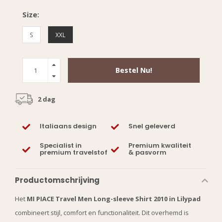
Size:
S
XXL
Bestel Nu!
2 dag
Italiaans design
Snel geleverd
Specialist in
Premium kwaliteit
premium travelstof
& pasvorm
Productomschrijving
Het
MI PIACE Travel Men Long-sleeve Shirt 2010 in Lilypad
combineert stijl, comfort en functionaliteit. Dit overhemd is