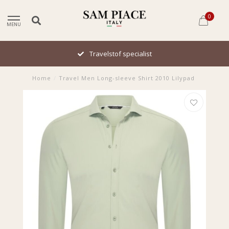
0
MENU
Travelstof specialist
Home
/
Travel Men Long-sleeve Shirt 2010 Lilypad