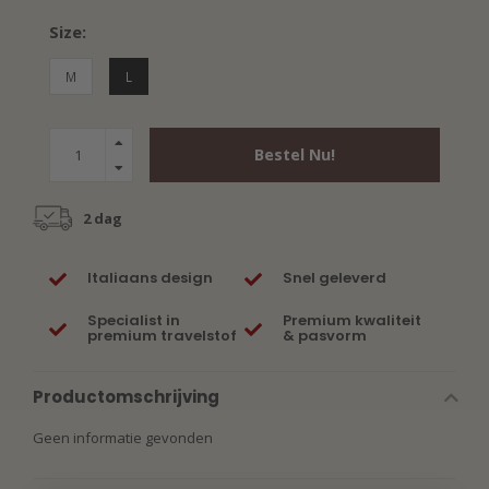
Size:
M
L
Bestel Nu!
2 dag
Italiaans design
Snel geleverd
Specialist in
Premium kwaliteit
premium travelstof
& pasvorm
Productomschrijving
Geen informatie gevonden