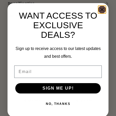
Specificaties
WANT ACCESS TO
Gerelateerde producten
EXCLUSIVE
DEALS?
Sign up to receive access to our latest updates
and best offers.
Email
MI PIACE
MI PIACE
Travel Men T-Shirt
Travel Men T-Shirt
SIGN ME UP!
2009 Off White
2009 Sand
€59,99
€59,99
NO, THANKS