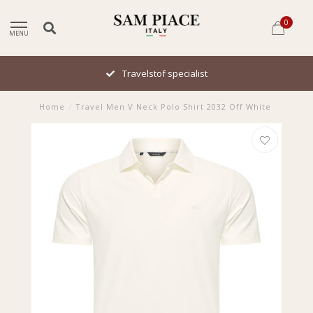
0
MENU
Travelstof specialist
Home
/
Travel Men V Neck Polo Shirt 2032 Off White