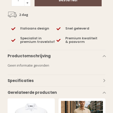
2 dag
Italiaans design
Snel geleverd
Specialist in
Premium kwaliteit
premium travelstof
& pasvorm
Productomschrijving
Geen informatie gevonden
Specificaties
Gerelateerde producten
WANT ACCESS TO