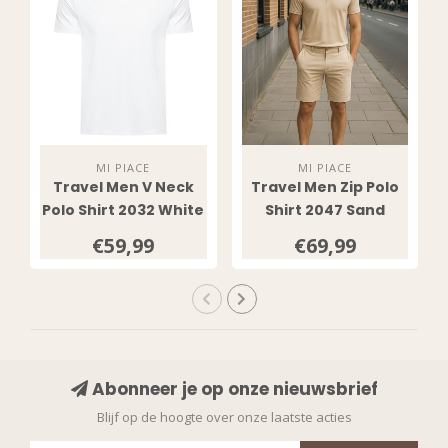
EXCLUSIVE
DEALS?
Sign up to receive access to our latest updates
and best offers.
MI PIACE
MI PIACE
Travel Men V Neck
Travel Men Zip Polo
Email
Polo Shirt 2032 White
Shirt 2047 Sand
€59,99
€69,99
SIGN ME UP!
NO, THANKS
Abonneer je op onze nieuwsbrief
Blijf op de hoogte over onze laatste acties