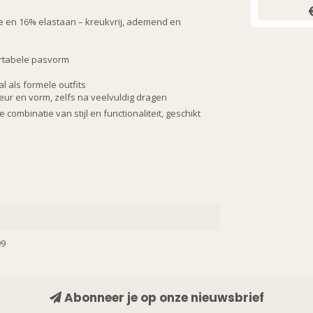
SIGN ME 
e en 16% elastaan – kreukvrij, ademend en
ortabele pasvorm
NO, THAN
l als formele outfits
eur en vorm, zelfs na veelvuldig dragen
ombinatie van stijl en functionaliteit, geschikt
99
Abonneer je op onze nieuwsbrief