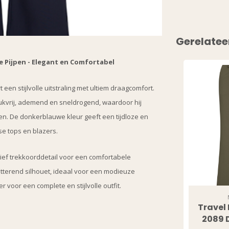
Gerelatee
 Pijpen - Elegant en Comfortabel
n stijlvolle uitstraling met ultiem draagcomfort.
WANT ACC
ukvrij, ademend en sneldrogend, waardoor hij
EXCLU
en. De donkerblauwe kleur geeft een tijdloze en
se tops en blazers.
DEAL
ief trekkoorddetail voor een comfortabele
Sign up to receive access t
atterend silhouet, ideaal voor een modieuze
and best off
 voor een complete en stijlvolle outfit.
Email
Travel
2089 