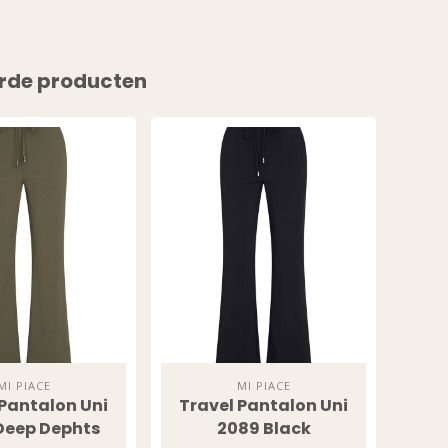
rde producten
ESS TO
SIVE
S?
o our latest updates
ers.
MI PIACE
MI PIACE
 Pantalon Uni
Travel Pantalon Uni
Pa
Deep Dephts
2089 Black
stof