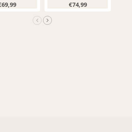
€69,99
€74,99
UP!
KS