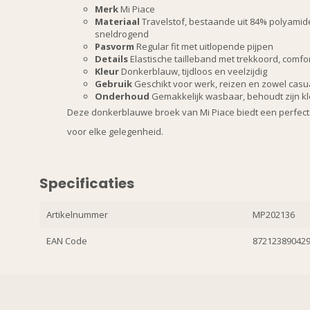
Merk
Mi Piace
Materiaal
Travelstof, bestaande uit 84% polyamid
sneldrogend
Pasvorm
Regular fit met uitlopende pijpen
Details
Elastische tailleband met trekkoord, comf
Kleur
Donkerblauw, tijdloos en veelzijdig
Gebruik
Geschikt voor werk, reizen en zowel casua
Onderhoud
Gemakkelijk wasbaar, behoudt zijn kl
Deze donkerblauwe broek van Mi Piace biedt een perfecte c
voor elke gelegenheid.
Specificaties
Artikelnummer
MP202136
EAN Code
87212389042