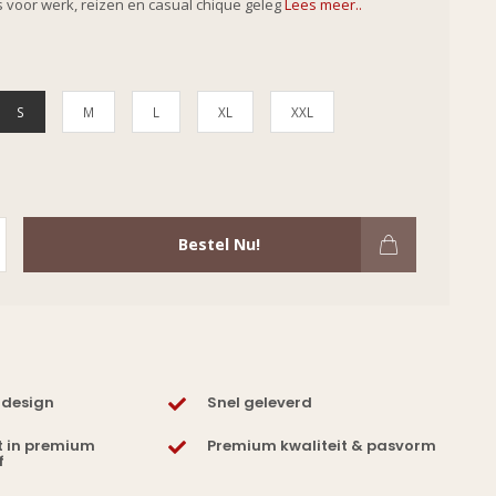
 is voor werk, reizen en casual chique geleg
Lees meer..
S
M
L
XL
XXL
Bestel Nu!
 design
Snel geleverd
t in premium
Premium kwaliteit & pasvorm
f