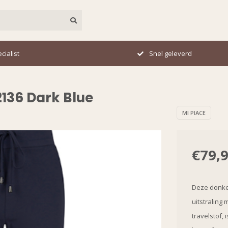
leverd
Perfecte pasvorm
2136 Dark Blue
MI PIACE
€79,
Deze donker
uitstraling
travelstof,