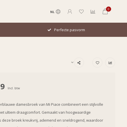
0
NL
Italiaans design
99
Incl. btw
blauwe damesbroek van Mi Piace combineert een stijlvolle
 met ultiem draagcomfort. Gemaakt van hoogwaardige
 is deze broek kreukvrij, ademend en sneldrogend, waardoor