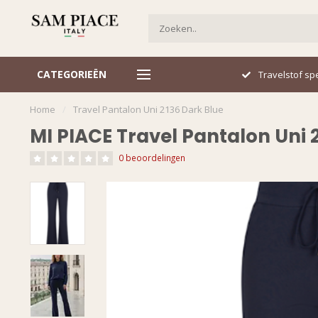
CATEGORIEËN
Travelstof specialist
Snel ge
Home
/
Travel Pantalon Uni 2136 Dark Blue
MI PIACE Travel Pantalon Uni 
0 beoordelingen