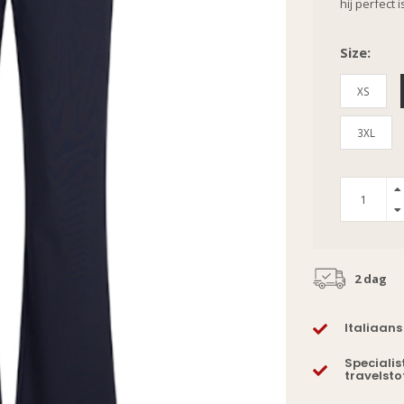
hij perfect
Size:
XS
3XL
2 dag
Italiaans
Specialis
travelsto