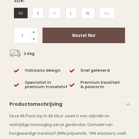
Size:
XS
S
M
L
XL
XXL
Bestel Nu!
2 dag
Italiaans design
Snel geleverd
Specialist in
Premium kwaliteit
premium travelstof
& pasvorm
Productomschrijving
Deze Mi Piace top in de kleur zwart is een stijlvolle en
veelzijdige toevoeging aan je garderobe. Gemaakt van
hoogwaardige travelstof (84% polyamide, 16% elastaan), voelt