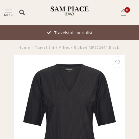
0
MENU
Travelstof specialist
Home
/
Travel Shirt V-Neck Ribbed MP202644 Black