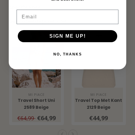
Specificaties
Email
Gerelateerde producten
SALE 0%
SIGN ME UP!
NO, THANKS
MI PIACE
MI PIACE
Travel Short Uni
Travel Top Met Kant
2589 Beige
2129 Beige
€64,99
€44,99
€64,99