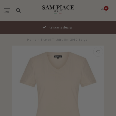
0
MENU
Italiaans design
Home
/
Travel T-shirt Uni 2080 Beige