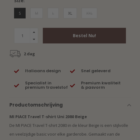
Size:
S
M
L
XL
XXL
Bestel Nu!
2 dag
Italiaans design
Snel geleverd
Specialist in
Premium kwaliteit
premium travelstof
& pasvorm
Productomschrijving
MI PIACE Travel T-shirt Uni 2080 Beige
De MI PIACE Travel T-shirt 2080 in de kleur Beige is een stijlvolle
en veelzijdige basic voor elke garderobe. Gemaakt van de