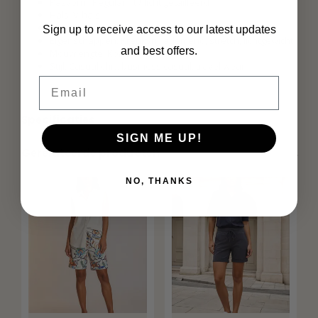
Pasvorm: Regular fit / licht getailleerd
Hals: V-hals
Kleur: Lemon Yellow
Sign up to receive access to our latest updates
Eigenschappen: Kreukvrij, ademend, stretch, lichtgewicht
and best offers.
Mouwlengte: Korte mouw
Stijl: Casual chic, business casual, travel wear
Email
Specificaties
SIGN ME UP!
Gerelateerde producten
NO, THANKS