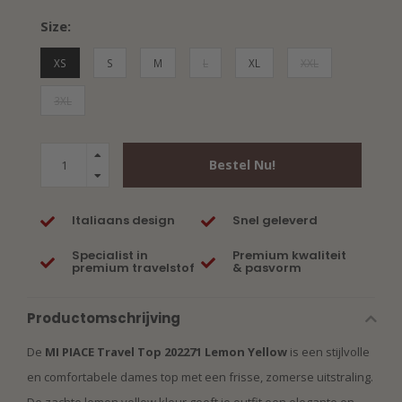
Size:
XS
S
M
L
XL
XXL
3XL
Bestel Nu!
Italiaans design
Snel geleverd
Specialist in
Premium kwaliteit
premium travelstof
& pasvorm
Productomschrijving
De
MI PIACE Travel Top 202271 Lemon Yellow
is een stijlvolle
en comfortabele dames top met een frisse, zomerse uitstraling.