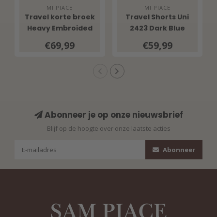
MI PIACE
MI PIACE
Travel korte broek
Travel Shorts Uni
Heavy Embroided
2423 Dark Blue
Bloom Print 202589
€69,99
€59,99
Multicolour
Abonneer je op onze nieuwsbrief
Blijf op de hoogte over onze laatste acties
Abonneer