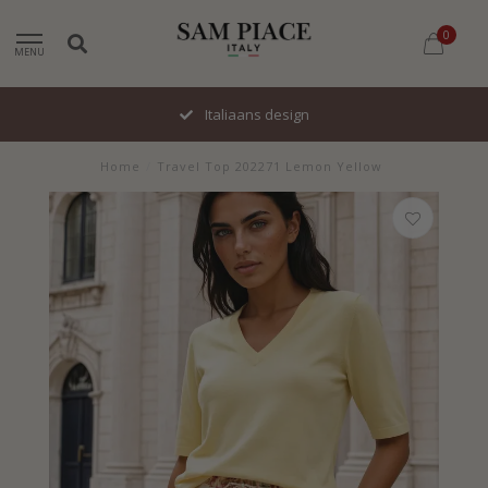
0
MENU
Italiaans design
Home
/
Travel Top 202271 Lemon Yellow