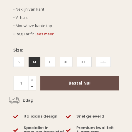
• Neklijn van kant
• V- hals
• Mouwloze kante top
• Regular fit
Lees meer..
Size:
S
M
L
XL
XXL
3XL
Bestel Nu!
2 dag
Italiaans design
Snel geleverd
Specialist in
Premium kwaliteit
premium travelstof
& pasvorm