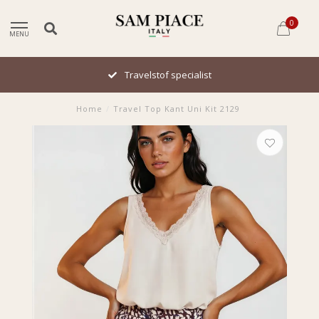
0
MENU
Travelstof specialist
Home
/
Travel Top Kant Uni Kit 2129