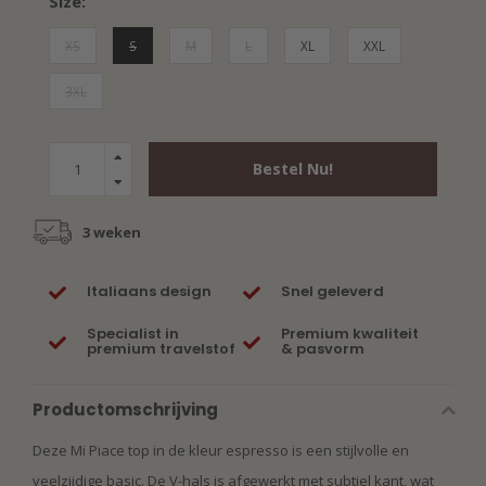
Size:
XS
S
M
L
XL
XXL
3XL
Bestel Nu!
3 weken
Italiaans design
Snel geleverd
Specialist in
Premium kwaliteit
premium travelstof
& pasvorm
Productomschrijving
Deze Mi Piace top in de kleur espresso is een stijlvolle en
veelzijdige basic. De V-hals is afgewerkt met subtiel kant, wat