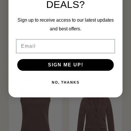
DEALS?
Pasvorm:
Valt normaal
Halslijn:
V-hals met kanten detail
Mouwen:
Mouwloos
Sign up to receive access to our latest updates
Stofeigenschappen:
Stretch, ademend, kreukvrij,
and best offers.
onderhoudsvriendelijk
Email
Gelegenheid:
Casual, business casual, onderlaag,
dagelijks gebruik
SIGN ME UP!
Specificaties
Gerelateerde producten
NO, THANKS