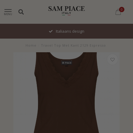
0
MENU
Italiaans design
Home
/
Travel Top Met Kant 2129 Espresso