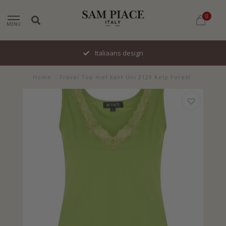
0
MENU
Italiaans design
Home
/
Travel Top met kant Uni 2129 Kelp Forest