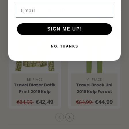
Email
Gerelateerde producten
SALE -50%
SALE -31%
SIGN ME UP!
NO, THANKS
MI PIACE
MI PIACE
Travel Blazer Batik
Travel Broek Uni
Print 2015 Kelp
2016 Kelp Forest
Forest Kit
€42,49
€44,99
€84,99
€64,99