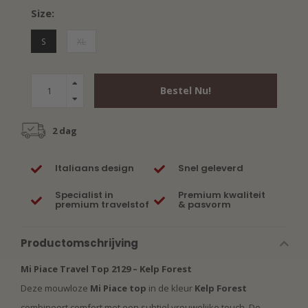
Size:
S
XL
Bestel Nu!
2 dag
Italiaans design
Snel geleverd
Specialist in
Premium kwaliteit
premium travelstof
& pasvorm
Productomschrijving
Mi Piace Travel Top 2129 – Kelp Forest
Deze mouwloze
Mi Piace top
in de kleur
Kelp Forest
combineert comfort met een subtiel vrouwelijke touch. De