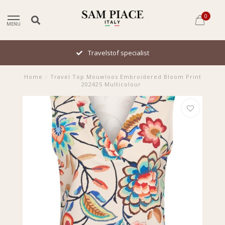
0
MENU
Travelstof specialist
Home
/
Travel Top Mouwloos Embroidered Bloom Print
202425 Multicolour