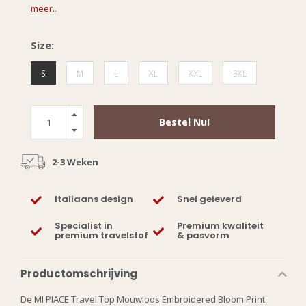
meer..
Size:
S
M
L
XL
XXL
3XL
Bestel Nu!
2-3 Weken
Italiaans design
Snel geleverd
Specialist in
Premium kwaliteit
premium travelstof
& pasvorm
Productomschrijving
De MI PIACE Travel Top Mouwloos Embroidered Bloom Print