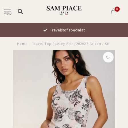
0
MENU
Travelstof specialist
Home
/
Travel Top Paisley Print 202027 Falcon / Kit