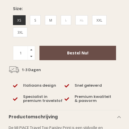
Size:
XS
S
M
L
XL
XXL
3XL
Bestel Nu!
1-3 Dagen
Italiaans design
Snel geleverd
Specialist in
Premium kwaliteit
premium travelstof
& pasvorm
Productomschrijving
De MI PIACE Travel Top Paisley Print is een stijlvolle en