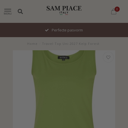
0
MENU
Perfecte pasvorm
Home
/
Travel Top Uni 2027 Kelp Forest