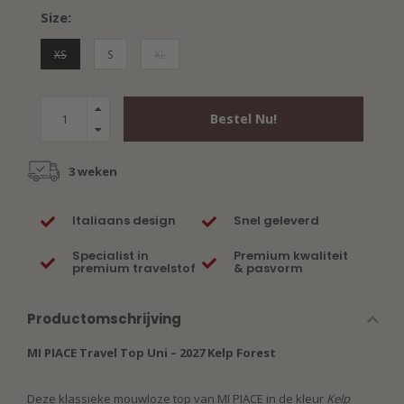
Size:
XS
S
XL
Bestel Nu!
3 weken
Italiaans design
Snel geleverd
Specialist in
Premium kwaliteit
premium travelstof
& pasvorm
Productomschrijving
MI PIACE Travel Top Uni – 2027 Kelp Forest
Deze klassieke mouwloze top van MI PIACE in de kleur
Kelp