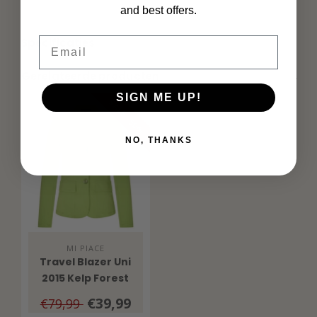
and best offers.
Email
Specificaties
Gerelateerde producten
SIGN ME UP!
SALE -50%
NO, THANKS
MI PIACE
Travel Blazer Uni
2015 Kelp Forest
€39,99
€79,99