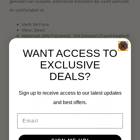
gemaakt van soepele, ademende travelstof die zacht aanvoelt
én comfortabel zit.
Merk:
Mi Piace
Kleur: Zwart
Materiaal: 84% Polyamide, 16% Elastaan (Travel kwaliteit)
Travelstof
V-hals
WANT ACCESS TO
Mouwloos
Valt normaal
EXCLUSIVE
Specificaties
DEALS?
Gerelateerde producten
Sign up to receive access to our latest updates
and best offers.
Email