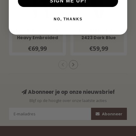
SIGN ME UP!
NO, THANKS
MI PIACE
MI PIACE
Travel korte broek
Travel Shorts Uni
Heavy Embroided
2423 Dark Blue
Bloom Print 202589
€69,99
€59,99
Multicolour
Abonneer je op onze nieuwsbrief
Blijf op de hoogte over onze laatste acties
Abonneer