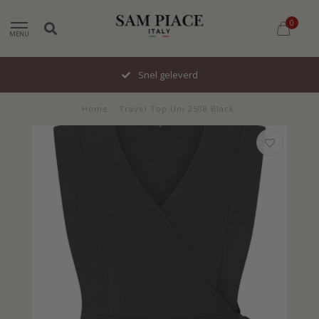
0
MENU
Snel geleverd
Home
/
Travel Top Uni 2508 Black