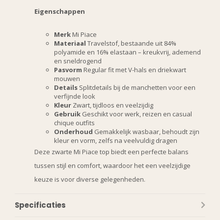
Eigenschappen
WANT ACCESS TO
EXCLUSIVE
Merk
Mi Piace
Materiaal
Travelstof, bestaande uit 84%
DEALS?
polyamide en 16% elastaan – kreukvrij, ademend
en sneldrogend
Pasvorm
Regular fit met V-hals en driekwart
mouwen
Sign up to receive access to our latest updates
Details
Splitdetails bij de manchetten voor een
verfijnde look
and best offers.
Kleur
Zwart, tijdloos en veelzijdig
Gebruik
Geschikt voor werk, reizen en casual
Email
chique outfits
Onderhoud
Gemakkelijk wasbaar, behoudt zijn
kleur en vorm, zelfs na veelvuldig dragen
Deze zwarte Mi Piace top biedt een perfecte balans
SIGN ME UP!
tussen stijl en comfort, waardoor het een veelzijdige
keuze is voor diverse gelegenheden.
NO, THANKS
Specificaties