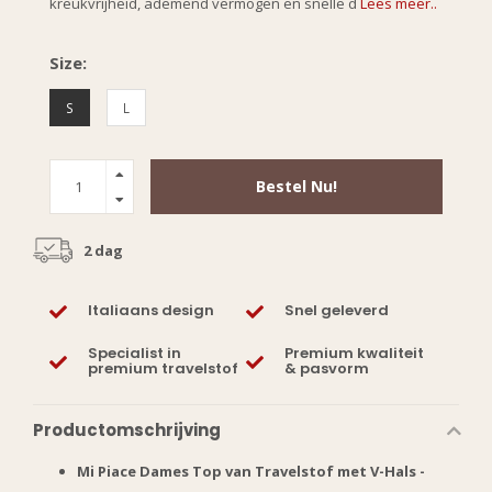
kreukvrijheid, ademend vermogen en snelle d
Lees meer..
Size:
S
L
Bestel Nu!
2 dag
Italiaans design
Snel geleverd
Specialist in
Premium kwaliteit
premium travelstof
& pasvorm
Productomschrijving
Mi Piace Dames Top van Travelstof met V-Hals -