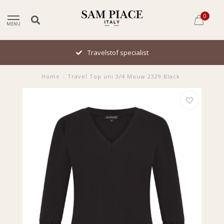
0
MENU
Travelstof specialist
Home
/
Travel Top uni 3/4 Mouw 2329 Black